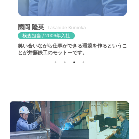
國岡 隆英
Takahide Kunioka
検査担当 / 2009年入社
当
笑い合いながら仕事ができる環境を作るというこ
井
とが井藤鉄工のモットーです。
で